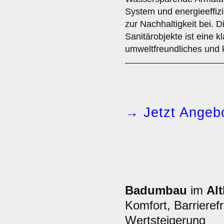
System und energieeffiz
zur Nachhaltigkeit bei. 
Sanitärobjekte ist eine k
umweltfreundliches und
→ Jetzt Angebo
Badumbau
im
Al
Komfort, Barrierefr
Wertsteigerung