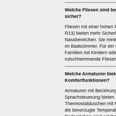
Welche
Fliesen
sind b
sicher?
Fliesen mit einer hohe
R13) bieten mehr Sicherh
Nassbereichen. Sie mini
im Badezimmer. Für ein 
Familien mit Kindern ode
rutschhemmende Fliesen
Welche
Armaturen
biet
Komfortfunktionen?
Armaturen mit Berührun
Sprachsteuerung bieten 
Thermostatduschen mit 
die bevorzugte Temperatu