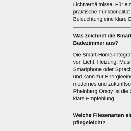
Lichtverhältnisse. Für 
praktische Funktionalität
Beleuchtung eine klare 
Was zeichnet die
Smart
Badezimmer aus?
Die Smart-Home-Integrat
von Licht, Heizung, Mus
Smartphone oder Sprachb
und kann zur Energieein
modernes und zukunftsor
Rheinberg Orsoy ist die
klare Empfehlung.
Welche
Fliesenarten
si
pflegeleicht?