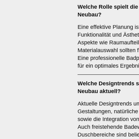
Welche Rolle spielt di
Neubau?
Eine effektive Planung is
Funktionalität und Ästh
Aspekte wie Raumauftei
Materialauswahl sollten f
Eine professionelle Badp
für ein optimales Ergebni
Welche
Designtrends
s
Neubau aktuell?
Aktuelle Designtrends u
Gestaltungen, natürliche
sowie die Integration v
Auch freistehende Bade
Duschbereiche sind belie