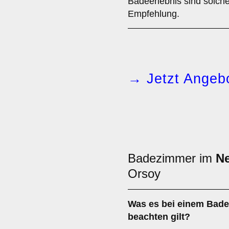
Badeerlebnis sind solche
Empfehlung.
→ Jetzt Angebo
Badezimmer im
N
Orsoy
Was es bei einem
Bade
beachten gilt?