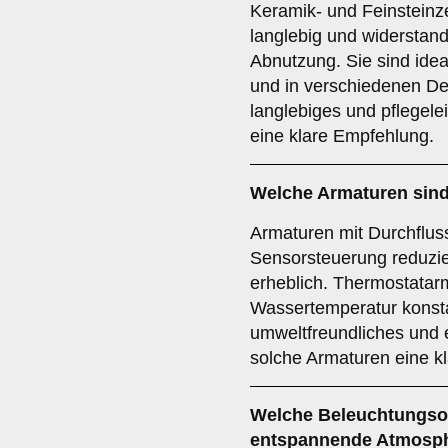
Keramik- und Feinsteinz
langlebig und widerstan
Abnutzung. Sie sind ide
und in verschiedenen Des
langlebiges und pflegele
eine klare Empfehlung.
Welche
Armaturen
sind
Armaturen mit Durchflus
Sensorsteuerung reduzi
erheblich. Thermostatar
Wassertemperatur konsta
umweltfreundliches und 
solche Armaturen eine k
Welche
Beleuchtungso
entspannende Atmosp