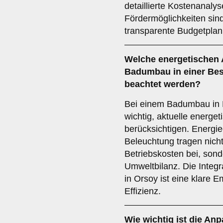
detaillierte Kostenanaly
Fördermöglichkeiten sind
transparente Budgetpla
Welche
energetischen
Badumbau in einer Bes
beachtet werden?
Bei einem Badumbau in B
wichtig, aktuelle energe
berücksichtigen. Energie
Beleuchtung tragen nicht
Betriebskosten bei, son
Umweltbilanz. Die Integ
in Orsoy ist eine klare E
Effizienz.
Wie wichtig ist die
Anp