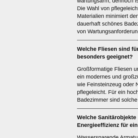
wartungsarm, dennoch is
Die Wahl von pflegeleic
Materialien minimiert d
dauerhaft schönes Badez
von Wartungsanforderun
Welche
Fliesen
sind fü
besonders geeignet?
Großformatige Fliesen u
ein modernes und großz
wie Feinsteinzeug oder N
pflegeleicht. Für ein hoc
Badezimmer sind solche 
Welche
Sanitärobjekte
Energieeffizienz für 
Wassersparende Armature