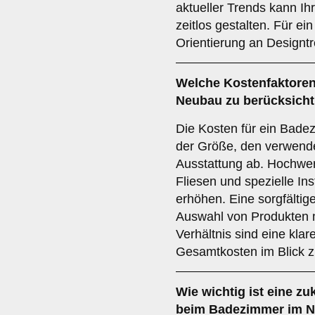
aktueller Trends kann 
zeitlos gestalten. Für ein 
Orientierung an Designt
Welche
Kostenfaktore
Neubau zu berücksicht
Die Kosten für ein Bad
der Größe, den verwende
Ausstattung ab. Hochwer
Fliesen und spezielle In
erhöhen. Eine sorgfälti
Auswahl von Produkten m
Verhältnis sind eine kla
Gesamtkosten im Blick z
Wie wichtig ist eine
zu
beim Badezimmer im 