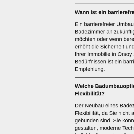
Wann ist ein
barrieref
Ein barrierefreier Umbau 
Badezimmer an zukünft
möchten oder wenn bereit
erhöht die Sicherheit u
Ihrer Immobilie in Orsoy
Bedürfnissen ist ein barr
Empfehlung.
Welche Badumbauoption
Flexibilität?
Der Neubau eines Badezi
Flexibilität, da Sie nich
gebunden sind. Sie kön
gestalten, moderne Tech