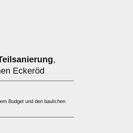
Teilsanierung
,
chen Eckeröd
hrem Budget und den baulichen