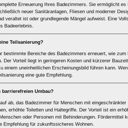
komplette Erneuerung Ihres Badezimmers. Sie ermöglicht es 
chließlich neuer Sanitäranlagen, Fliesen und moderner Desi
 veraltet ist oder grundlegende Mängel aufweist. Eine Volls
es Badeerlebnis.
 eine
Teilsanierung
?
nur bestimmte Bereiche des Badezimmers erneuert, wie zum 
er Vorteil liegt in geringeren Kosten und kürzerer Bauzeit.
 einem uneinheitlichen Erscheinungsbild führen kann. Wenn
eilsanierung eine gute Empfehlung.
m
barrierefreien Umbau
?
arauf ab, das Badezimmer für Menschen mit eingeschränkter 
n, erhöhte Toiletten und Haltegriffe. Der Vorteil ist ein er
e Menschen oder Personen mit Behinderungen. Fördermittel k
are Empfehlung für zukunftssicheres Wohnen.