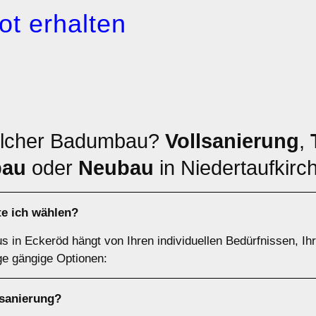
ot erhalten
elcher Badumbau?
Vollsanierung
,
bau
oder
Neubau
in Niedertaufkir
te ich wählen?
 in Eckeröd hängt von Ihren individuellen Bedürfnissen, I
ge gängige Optionen:
lsanierung
?