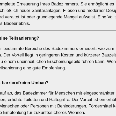
komplette Erneuerung Ihres Badezimmers. Sie ermöglicht es 
chließlich neuer Sanitäranlagen, Fliesen und moderner Desi
 veraltet ist oder grundlegende Mängel aufweist. Eine Volls
es Badeerlebnis.
 eine
Teilsanierung
?
nur bestimmte Bereiche des Badezimmers erneuert, wie zum 
er Vorteil liegt in geringeren Kosten und kürzerer Bauzeit.
 einem uneinheitlichen Erscheinungsbild führen kann. Wenn
eilsanierung eine gute Empfehlung.
m
barrierefreien Umbau
?
arauf ab, das Badezimmer für Menschen mit eingeschränkter 
n, erhöhte Toiletten und Haltegriffe. Der Vorteil ist ein er
e Menschen oder Personen mit Behinderungen. Fördermittel k
are Empfehlung für zukunftssicheres Wohnen.