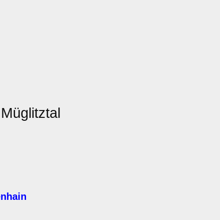
 Müglitztal
enhain