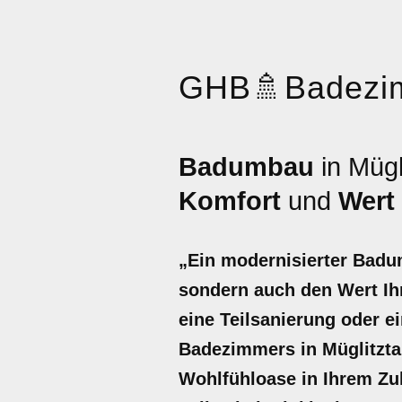
GHB
🚿
Badezi
Badumbau
in Mügl
Komfort
und
Wert
„Ein modernisierter Badum
sondern auch den Wert Ihr
eine Teilsanierung oder e
Badezimmers in Müglitztal
Wohlfühloase in Ihrem Zuh