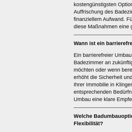
kostengünstigsten Optio
Auffrischung des Badez
finanziellem Aufwand. Fü
diese Maßnahmen eine 
Wann ist ein
barrieref
Ein barrierefreier Umbau 
Badezimmer an zukünft
möchten oder wenn bereit
erhöht die Sicherheit u
Ihrer Immobilie in Klinge
entsprechenden Bedürfnis
Umbau eine klare Empfe
Welche Badumbauoption
Flexibilität?