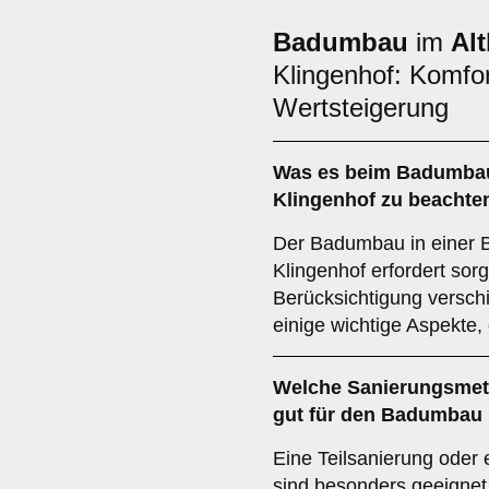
Badumbau
im
Al
Klingenhof: Komfort
Wertsteigerung
Was es beim
Badumbau
Klingenhof zu beachten
Der Badumbau in einer B
Klingenhof erfordert sor
Berücksichtigung verschi
einige wichtige Aspekte, 
Welche
Sanierungsme
gut für den Badumbau 
Eine Teilsanierung oder 
sind besonders geeignet