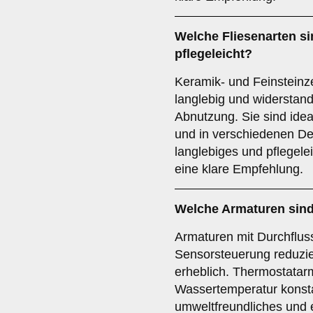
Welche
Fliesenarten
si
pflegeleicht?
Keramik- und Feinsteinz
langlebig und widerstan
Abnutzung. Sie sind ide
und in verschiedenen Des
langlebiges und pflegele
eine klare Empfehlung.
Welche
Armaturen
sind
Armaturen mit Durchflus
Sensorsteuerung reduzi
erheblich. Thermostatar
Wassertemperatur konsta
umweltfreundliches und 