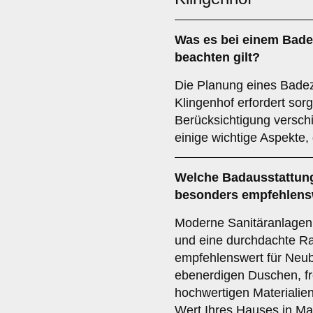
Was es bei einem
Bade
beachten gilt?
Die Planung eines Bade
Klingenhof erfordert sor
Berücksichtigung verschi
einige wichtige Aspekte, 
Welche
Badausstattun
besonders empfehlens
Moderne Sanitäranlagen,
und eine durchdachte R
empfehlenswert für Neub
ebenerdigen Duschen, f
hochwertigen Materialie
Wert Ihres Hauses in Mai