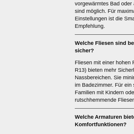
vorgewärmtes Bad oder 
sind möglich. Für maxim
Einstellungen ist die Sm
Empfehlung.
Welche
Fliesen
sind b
sicher?
Fliesen mit einer hohe
R13) bieten mehr Sicherh
Nassbereichen. Sie mini
im Badezimmer. Für ein 
Familien mit Kindern ode
rutschhemmende Fliesen
Welche
Armaturen
biet
Komfortfunktionen?