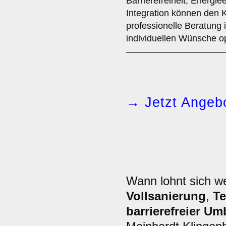
Barrierefreiheit, Energi
Integration können den 
professionelle Beratung 
individuellen Wünsche o
→ Jetzt Angebo
Wann lohnt sich 
Vollsanierung
,
Te
barrierefreier U