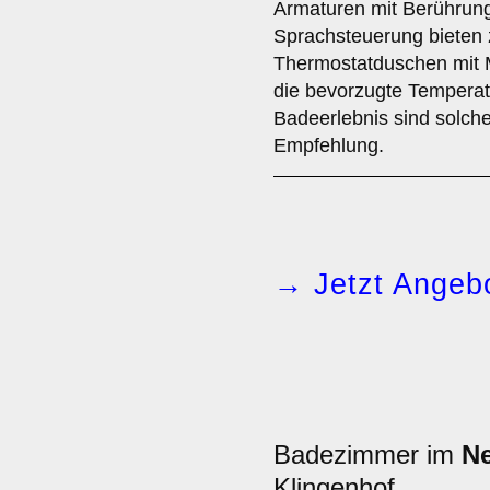
Armaturen mit Berührun
Sprachsteuerung bieten 
Thermostatduschen mit 
die bevorzugte Temperatu
Badeerlebnis sind solche
Empfehlung.
→ Jetzt Angebo
Badezimmer im
N
Klingenhof