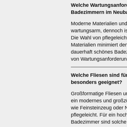
Welche
Wartungsanfor
Badezimmern im Neuba
Moderne Materialien und 
wartungsarm, dennoch is
Die Wahl von pflegeleic
Materialien minimiert d
dauerhaft schönes Badez
von Wartungsanforderun
Welche
Fliesen
sind fü
besonders geeignet?
Großformatige Fliesen u
ein modernes und großz
wie Feinsteinzeug oder N
pflegeleicht. Für ein hoc
Badezimmer sind solche 