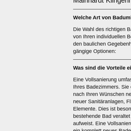
Mainhardt Klingen
Welche Art von
Badum
Die Wahl des richtigen 
von Ihren individuellen 
den baulichen Gegebenhe
gängige Optionen:
Was sind die Vorteile e
Eine Vollsanierung umfa
Ihres Badezimmers. Sie 
nach Ihren Wünschen neu
neuer Sanitäranlagen, F
Elemente. Dies ist beson
bestehende Bad veraltet
aufweist. Eine Vollsanier
ein komplett neues Bade