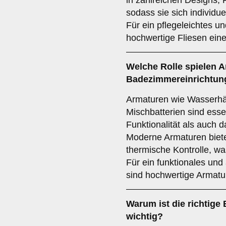
in zahlreichen Designs, F
sodass sie sich individue
Für ein pflegeleichtes u
hochwertige Fliesen ein
Welche Rolle spielen
A
Badezimmereinrichtun
Armaturen wie Wasserh
Mischbatterien sind esse
Funktionalität als auch 
Moderne Armaturen biet
thermische Kontrolle, wa
Für ein funktionales u
sind hochwertige Armatu
Warum ist die richtige
wichtig?