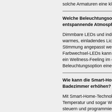
solche Armaturen eine k
Welche
Beleuchtungso
entspannende Atmosp
Dimmbare LEDs und indi
warmes, einladendes Lic
Stimmung angepasst werd
Farbwechsel-LEDs kann 
ein Wellness-Feeling im 
Beleuchtungsoption eine
Wie kann die
Smart-Ho
Badezimmer erhöhen?
Mit Smart-Home-Technol
Temperatur und sogar Wa
steuern und programmier