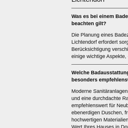
Was es bei einem
Bade
beachten gilt?
Die Planung eines Bade
Lichtendorf erfordert so
Berücksichtigung verschi
einige wichtige Aspekte, 
Welche
Badausstattun
besonders empfehlens
Moderne Sanitäranlagen,
und eine durchdachte R
empfehlenswert für Neub
ebenerdigen Duschen, f
hochwertigen Materialie
Wert Ihres Hauses in Do