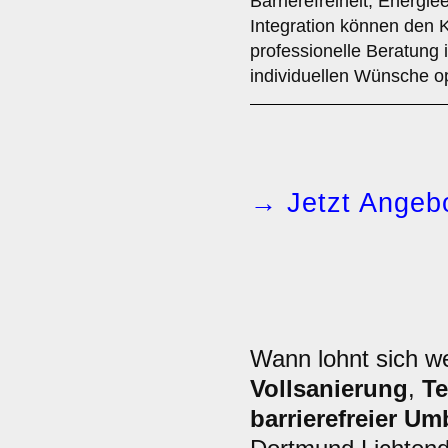
Barrierefreiheit, Energi
Integration können den 
professionelle Beratung 
individuellen Wünsche o
→ Jetzt Angebo
Wann lohnt sich 
Vollsanierung
,
Te
barrierefreier U