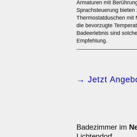
Armaturen mit Berührun
Sprachsteuerung bieten 
Thermostatduschen mit 
die bevorzugte Temperatu
Badeerlebnis sind solche
Empfehlung.
→ Jetzt Angebo
Badezimmer im
N
Lichtendorf