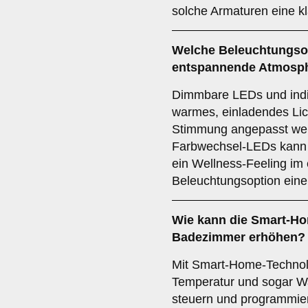
solche Armaturen eine k
Welche
Beleuchtungso
entspannende Atmosp
Dimmbare LEDs und indi
warmes, einladendes Lic
Stimmung angepasst werd
Farbwechsel-LEDs kann 
ein Wellness-Feeling im 
Beleuchtungsoption eine
Wie kann die
Smart-Ho
Badezimmer erhöhen?
Mit Smart-Home-Technol
Temperatur und sogar Wa
steuern und programmier