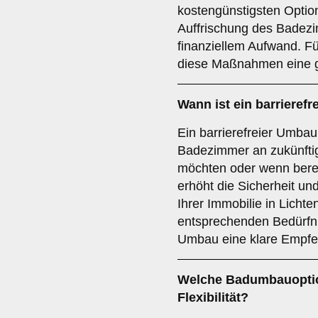
kostengünstigsten Optio
Auffrischung des Badez
finanziellem Aufwand. Fü
diese Maßnahmen eine 
Wann ist ein
barrieref
Ein barrierefreier Umbau 
Badezimmer an zukünft
möchten oder wenn bereit
erhöht die Sicherheit u
Ihrer Immobilie in Lichte
entsprechenden Bedürfnis
Umbau eine klare Empfe
Welche Badumbauoption
Flexibilität?