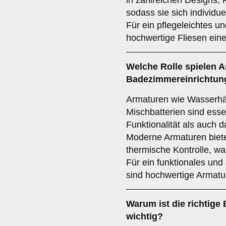
in zahlreichen Designs, F
sodass sie sich individue
Für ein pflegeleichtes u
hochwertige Fliesen ein
Welche Rolle spielen
A
Badezimmereinrichtun
Armaturen wie Wasserh
Mischbatterien sind esse
Funktionalität als auch 
Moderne Armaturen biet
thermische Kontrolle, wa
Für ein funktionales u
sind hochwertige Armatu
Warum ist die richtige
wichtig?