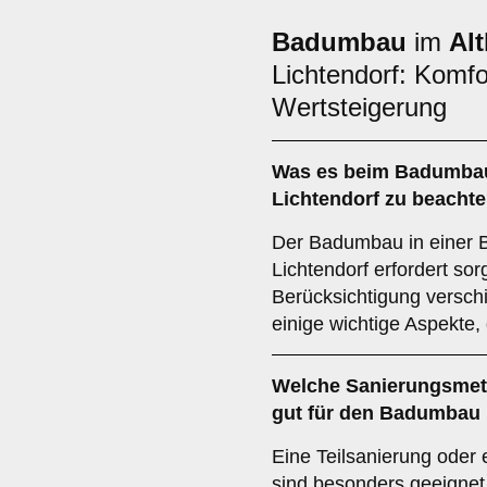
Badumbau
im
Al
Lichtendorf: Komfor
Wertsteigerung
Was es beim
Badumbau
Lichtendorf zu beachte
Der Badumbau in einer 
Lichtendorf erfordert sor
Berücksichtigung verschi
einige wichtige Aspekte, 
Welche
Sanierungsme
gut für den Badumbau i
Eine Teilsanierung oder 
sind besonders geeignet