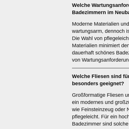
Welche
Wartungsanfor
Badezimmern im Neuba
Moderne Materialien und 
wartungsarm, dennoch is
Die Wahl von pflegeleic
Materialien minimiert d
dauerhaft schönes Badez
von Wartungsanforderun
Welche
Fliesen
sind fü
besonders geeignet?
Großformatige Fliesen u
ein modernes und großz
wie Feinsteinzeug oder N
pflegeleicht. Für ein hoc
Badezimmer sind solche 