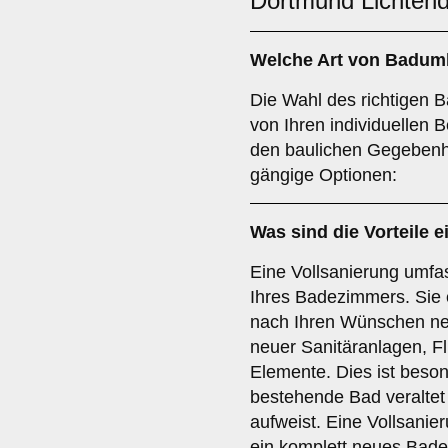
Dortmund Lichtend
Welche Art von
Badum
Die Wahl des richtigen 
von Ihren individuellen 
den baulichen Gegebenhe
gängige Optionen:
Was sind die Vorteile e
Eine Vollsanierung umfa
Ihres Badezimmers. Sie 
nach Ihren Wünschen neu
neuer Sanitäranlagen, F
Elemente. Dies ist beson
bestehende Bad veraltet
aufweist. Eine Vollsanier
ein komplett neues Bade