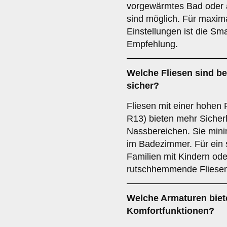
vorgewärmtes Bad oder 
sind möglich. Für maxim
Einstellungen ist die Sm
Empfehlung.
Welche
Fliesen
sind b
sicher?
Fliesen mit einer hohe
R13) bieten mehr Sicherh
Nassbereichen. Sie mini
im Badezimmer. Für ein 
Familien mit Kindern ode
rutschhemmende Fliesen
Welche
Armaturen
biet
Komfortfunktionen?