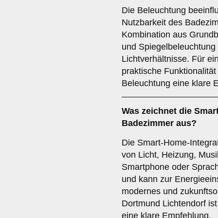
Die Beleuchtung beeinfl
Nutzbarkeit des Badezim
Kombination aus Grundb
und Spiegelbeleuchtung s
Lichtverhältnisse. Für 
praktische Funktionalität
Beleuchtung eine klare 
Was zeichnet die
Smart
Badezimmer aus?
Die Smart-Home-Integrat
von Licht, Heizung, Mus
Smartphone oder Sprachb
und kann zur Energieein
modernes und zukunftsor
Dortmund Lichtendorf is
eine klare Empfehlung.