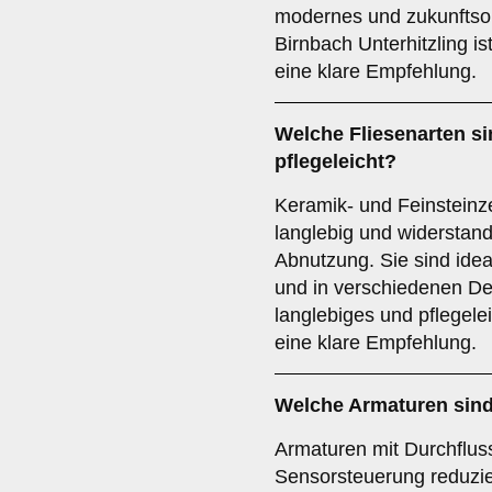
modernes und zukunftsor
Birnbach Unterhitzling i
eine klare Empfehlung.
Welche
Fliesenarten
si
pflegeleicht?
Keramik- und Feinsteinz
langlebig und widerstan
Abnutzung. Sie sind ide
und in verschiedenen Des
langlebiges und pflegele
eine klare Empfehlung.
Welche
Armaturen
sind
Armaturen mit Durchflus
Sensorsteuerung reduzi