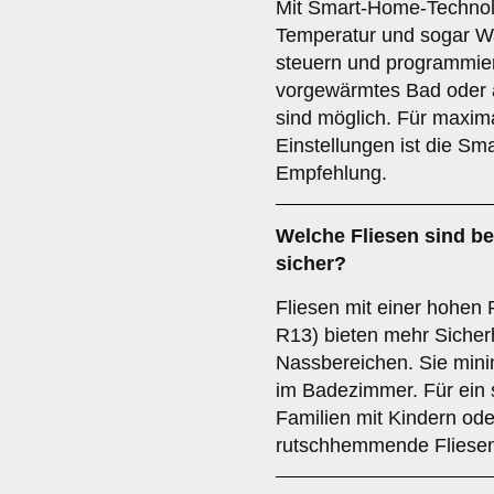
Mit Smart-Home-Technol
Temperatur und sogar Wa
steuern und programmier
vorgewärmtes Bad oder 
sind möglich. Für maxim
Einstellungen ist die Sm
Empfehlung.
Welche
Fliesen
sind b
sicher?
Fliesen mit einer hohe
R13) bieten mehr Sicherh
Nassbereichen. Sie mini
im Badezimmer. Für ein 
Familien mit Kindern ode
rutschhemmende Fliesen