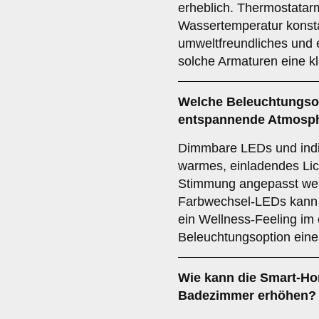
erheblich. Thermostatar
Wassertemperatur konsta
umweltfreundliches und 
solche Armaturen eine k
Welche
Beleuchtungso
entspannende Atmosp
Dimmbare LEDs und indi
warmes, einladendes Lic
Stimmung angepasst werd
Farbwechsel-LEDs kann 
ein Wellness-Feeling im 
Beleuchtungsoption eine
Wie kann die
Smart-Ho
Badezimmer erhöhen?