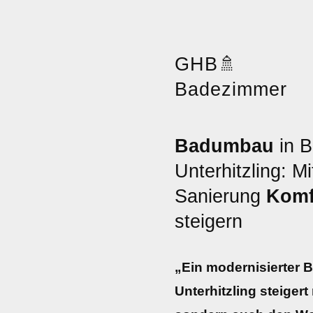
GHB
🚿
Badezimmer
Badumbau
in B
Unterhitzling: M
Sanierung
Komf
steigern
„Ein modernisierter
Unterhitzling steiger