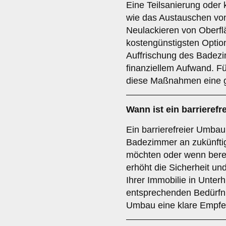
Eine Teilsanierung oder 
wie das Austauschen vo
Neulackieren von Oberflä
kostengünstigsten Optio
Auffrischung des Badez
finanziellem Aufwand. Fü
diese Maßnahmen eine 
Wann ist ein
barrieref
Ein barrierefreier Umbau 
Badezimmer an zukünft
möchten oder wenn bereit
erhöht die Sicherheit u
Ihrer Immobilie in Unterhi
entsprechenden Bedürfnis
Umbau eine klare Empfe