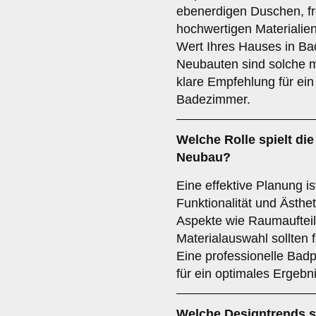
ebenerdigen Duschen, f
hochwertigen Materialie
Wert Ihres Hauses in Bad
Neubauten sind solche 
klare Empfehlung für ei
Badezimmer.
Welche Rolle spielt di
Neubau?
Eine effektive Planung is
Funktionalität und Ästh
Aspekte wie Raumauftei
Materialauswahl sollten f
Eine professionelle Badp
für ein optimales Ergebni
Welche
Designtrends
s