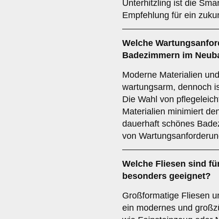
Unterhitzling ist die Sma
Empfehlung für ein zuku
Welche
Wartungsanfor
Badezimmern im Neuba
Moderne Materialien und 
wartungsarm, dennoch is
Die Wahl von pflegeleic
Materialien minimiert d
dauerhaft schönes Badez
von Wartungsanforderun
Welche
Fliesen
sind fü
besonders geeignet?
Großformatige Fliesen u
ein modernes und großz