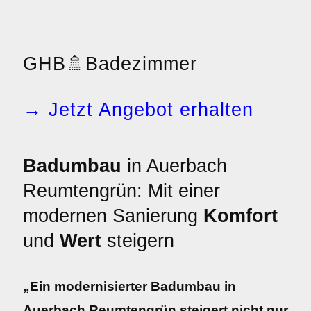
GHB
🚿
Badezimmer
→ Jetzt Angebot erhalten
Badumbau
in Auerbach
Reumtengrün: Mit einer
modernen Sanierung
Komfort
und
Wert
steigern
„Ein modernisierter Badumbau in
Auerbach Reumtengrün steigert nicht nur